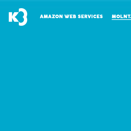
Skip
to
AMAZON WEB SERVICES
MOLNT
main
content