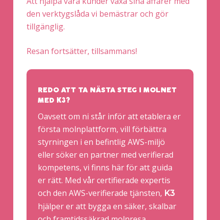
Att hjälpa våra kunder växa sina affärer med
den verktygslåda vi bemästrar och gör
tillgänglig.
Resan fortsätter, tillsammans!
REDO ATT TA NÄSTA STEG I MOLNET
MED K3?
Oavsett om ni står inför att etablera er
första molnplattform, vill förbättra
styrningen i en befintlig AWS-miljö
eller söker en partner med verifierad
kompetens, vi finns här för att guida
er rätt. Med vår certifierade expertis
och den AWS-verifierade tjänsten,
K3
hjälper er att bygga en säker, skalbar
och framtidssäkrad molnresa.